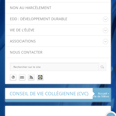
Stage 3ème
Inscription au lycée
Certifications
NON AU HARCÈLEMENT
Portes ouvertes et Forums
EDD : DÉVELOPPEMENT DURABLE
Projet Abeille
VIE DE L'ÉLÈVE
Eco-délégués
A vos agendas !
Collecte des bouchons
ASSOCIATIONS
Sorties et Voyages
Le Foyer Socio Educatif
Conseil de vie collégienne (CVC)
NOUS CONTACTER
L'Association Sportive
Club lecture
La F.C.P.E
Club théâtre
Club jardin
Club journal
Chorale
CONSEIL DE VIE COLLÉGIENNE (CVC)
»
Accueil
Vie de l'élève