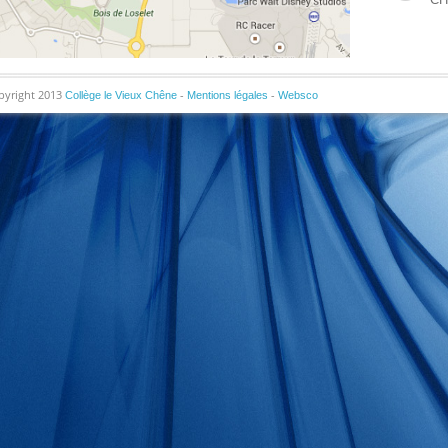
pyright 2013
-
-
Collège le Vieux Chêne
Mentions légales
Websco