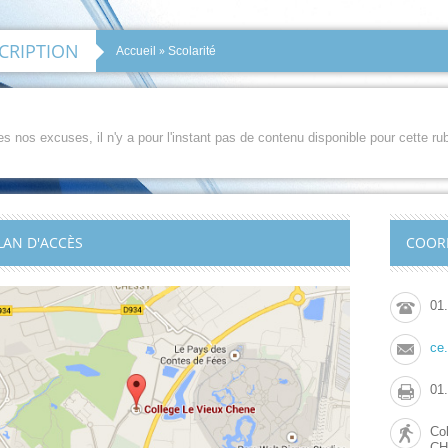
CRIPTION
»
Accueil
Scolarité
s nos excuses, il n'y a pour l'instant pas de contenu disponible pour cette rub
LAN D'ACCÈS
COOR
01
ce
01
Co
C