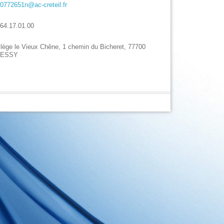
.0772651n@ac-creteil.fr
.64.17.01.00
llège le Vieux Chêne, 1 chemin du Bicheret, 77700
HESSY