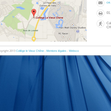
ce
01
Co
C
pyright 2013
-
-
Collège le Vieux Chêne
Mentions légales
Websco