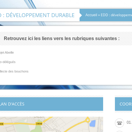
D : DÉVELOPPEMENT DURABLE
» EDD : développeme
Accueil
Retrouvez ici les liens vers les rubriques suivantes :
jet Abeille
o-délégués
llecte des bouchons
LAN D'ACCÈS
COOR
01