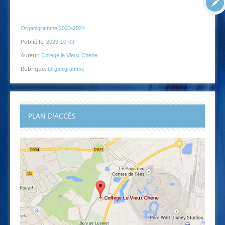
Organigramme 2023-2024
Publié le:
2023-10-03
Auteur:
College le Vieux Chene
Rubrique:
Organigramme
PLAN D'ACCÈS