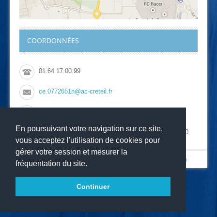
COORDONNÉES
01.64.17.00.99
ce.0772651n@ac-creteil.fr
01.64.17.01.00
En poursuivant votre navigation sur ce site,
Collège le Vieux Chêne, 1 chemin du Bicheret, 77700
vous acceptez l'utilisation de cookies pour
CHESSY
gérer votre session et mesurer la
© Copyright 2013
-
-
Collège le Vieux Chêne
Mentions légales
Websco
fréquentation du site.
Continuer