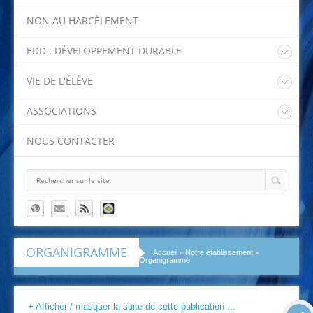
Stage 3ème
Inscription au lycée
Certifications
NON AU HARCÈLEMENT
Portes ouvertes et Forums
EDD : DÉVELOPPEMENT DURABLE
Projet Abeille
VIE DE L'ÉLÈVE
Eco-délégués
A vos agendas !
Collecte des bouchons
ASSOCIATIONS
Sorties et Voyages
Le Foyer Socio Educatif
Conseil de vie collégienne (CVC)
NOUS CONTACTER
L'Association Sportive
Club lecture
La F.C.P.E
Club théâtre
Club jardin
Club journal
Chorale
ORGANIGRAMME
»
»
Accueil
Notre établissement
Organigramme
+ Afficher / masquer la suite de cette publication ...